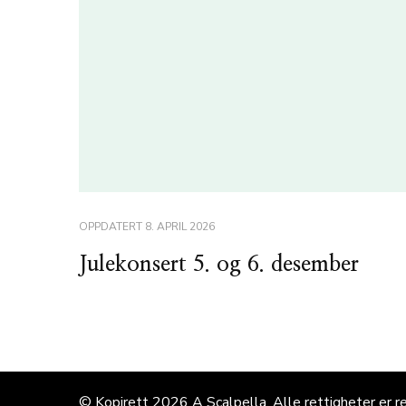
OPPDATERT
8. APRIL 2026
Julekonsert 5. og 6. desember
© Kopirett 2026
A Scalpella
. Alle rettigheter er r