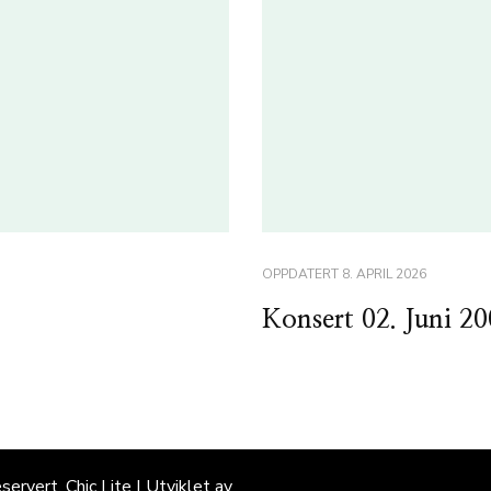
OPPDATERT
8. APRIL 2026
Konsert 02. Juni 2
eservert. Chic Lite | Utviklet av