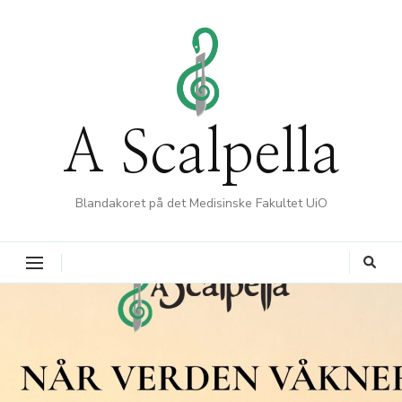
A Scalpella
Blandakoret på det Medisinske Fakultet UiO