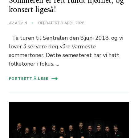
Sommeren er rett rundt hjørnet, og
konsert ligeså!
AV
ADMIN
OPPDATERT
8. APRIL 2026
Ta turen til Sentralen den 8.juni 2018, og vi
lover å servere deg våre varmeste
sommertoner. Dette semesteret har vi hatt
folketoner i fokus, …
FORTSETT Å LESE