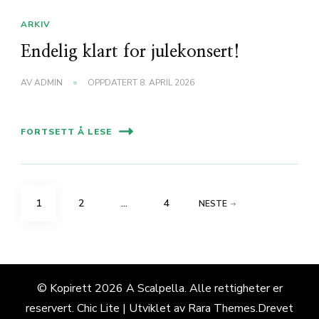
ARKIV
Endelig klart for julekonsert!
AV
ADMIN
OPPDATERT
8. APRIL 2026
FORTSETT Å LESE
Sidepaginering
SIDE
SIDE
SIDE
1
2
…
4
NESTE
© Kopirett 2026
A Scalpella
. Alle rettigheter er
reservert. Chic Lite | Utviklet av
Rara Themes
.Drevet