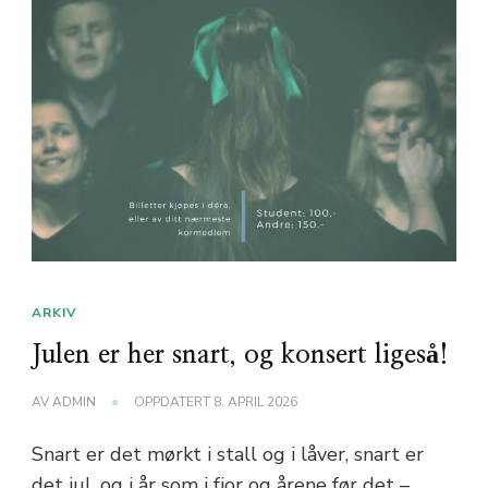
ARKIV
Julen er her snart, og konsert ligeså!
AV
ADMIN
OPPDATERT
8. APRIL 2026
Snart er det mørkt i stall og i låver, snart er
det jul, og i år som i fjor og årene før det –