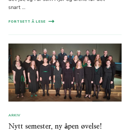
snart …
FORTSETT Å LESE
ARKIV
Nytt semester, ny åpen øvelse!