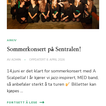
ARKIV
Sommerkonsert på Sentralen!
AV
ADMIN
OPPDATERT
8. APRIL 2026
14.juni er det klart for sommerkonsert med A
Scalpella! I år kjører vi jazz-inspirert, MED band,
så anbefaler sterkt å ta turen
Billetter kan
kjøpes …
FORTSETT Å LESE